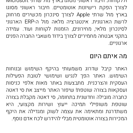
וללקוחות. חיבור ראשוני מסוגו בארץ מול שרתי Microsoft
לצורך הפקת רישיונות אוטומטיים. חיבור ראשוני מסוגו
בארץ מול שרתי Apple לצורך סינכרון מכשירים מרחוק
לרשת הארגונית. אינטגרציה מלאה מול ה-ERP הארגוני
לסינכרון מלאי, מחירונים, הזמנות לקוחות ועוד. עמידה
בתקני אבטחה מחמירים לצורך בידוד משאבי החברה הפנים
ארגוניים.
מה איתם היום
האתר קיבל שדרוג משמעותי בהיקף השימוש ובנוחות
השימוש. האתר הפך לנגיש ושימושי לטובת הפעילות
העסקית והצרכנית. מתבצעות באתר מאות אלפי כניסות
ועסקאות בצורה שוטפת! שיפור האתר מייצב את סי דאטה
כחברה מובילה וחדשנית בתחומה, סי דאטה מקבלת בצורה
שוטפת משופילי תמיכה ייעוץ ושירות מקצועי, היא
משתדרגת ומתאימה את עצמה לשוק ומגדילה את היקף
המכירות בצורה אוטומטית מבלי להידרש לכח אדם נוסף.