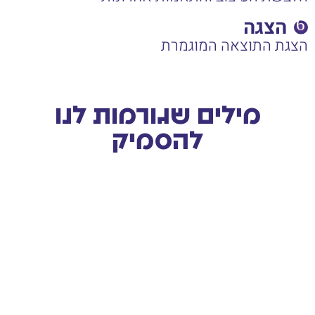
הצגה
הצגת התוצאה המוגמרת
מילים שגורמות לנו
להסמיק
הקמנו אתר של קסדות וציוד רכיבה לאופנועים בתקופה שזה
אנחנו
לא היה כל כך פופולרי עם ההתפתחות והצמיחה של
לתשמי
אופנוסנטר היינו מוכרחים להתחדש באתר צעיר, רצינו
לילדים
פיצ'רים מתקדמים וסוגי מבצעים שיעזרו לנו למכור יותר
עם חמ
ויתמכו בשיווק ובשאר משאבי הארגון, ובנוסף היינו צריכים
ונחשב
אתר למותג נוסף שהשקנו ושהתחלנו לקדם. בחנו מספר
סליקה
חברות שונות שחלק מהדברים שרצינו יכלו לעשות וחלק לא,
המון 
נפגשנו עם שופילי שמעבר למקצועיות והניסיון שהפגינו,
התהלי
אמרו לי "הכל אפשרי אנחנו בית תוכנה" אמור וקיימו! החלטנו
שיצדי
להתקדם איתם. יוסף יעץ וכיוון אותנו בצורה מקצועית
המלצה
לפתרונות תוכנה, פתרונות שיווקיים ומכירתיים שעזרו לנו
פרטי 