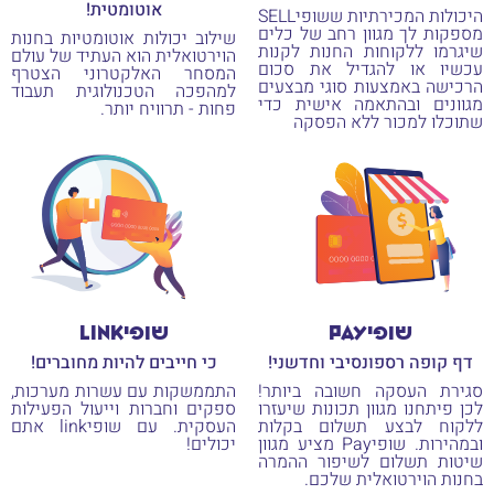
אוטומטית!
היכולות המכירתיות ששופיSELL
מספקות לך מגוון רחב של כלים
שילוב יכולות אוטומטיות בחנות
שיגרמו ללקוחות החנות לקנות
הוירטואלית הוא העתיד של עולם
עכשיו או להגדיל את סכום
המסחר האלקטרוני הצטרף
הרכישה באמצעות סוגי מבצעים
למהפכה הטכנולוגית תעבוד
מגוונים ובהתאמה אישית כדי
פחות - תרוויח יותר.
שתוכלו למכור ללא הפסקה
שופיPAY
שופיLINK
דף קופה רספונסיבי וחדשני!
כי חייבים להיות מחוברים!
סגירת העסקה חשובה ביותר!
התממשקות עם עשרות מערכות,
לכן פיתחנו מגוון תכונות שיעזרו
ספקים וחברות וייעול הפעילות
ללקוח לבצע תשלום בקלות
העסקית. עם שופיlink אתם
ובמהירות. שופיPay מציע מגוון
יכולים!
שיטות תשלום לשיפור ההמרה
בחנות הוירטואלית שלכם.