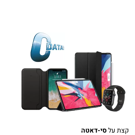
קצת על
סי-דאטה