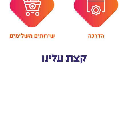
הדרכה
שירותים משלימים
קצת עלינו
שופילי - מותג מבית התוכנה
PANAG - מערכות חכמות לעסקים
עם ניסיון של למעלה מעשור בתכנון וביצוע פרויקטים
גדולים ומוצלחים, בחברות וארגונים הממוקמים בחוד
החנית במשק עסקים בינוניים בתחום , eCommerce –