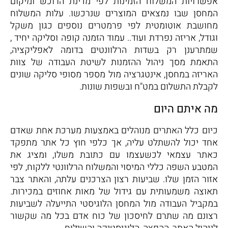
אפשרויות המשלוח הזמינות לפי מדינת הרוכש ומיקום
המחסן שבו נמצאים המוצרים שנרכשו. עלות המשלוח
מחושבת אוטומטית לפי פרמטרים נוספים כגון משקל
וגודל, אריזה נפרדת ועוד.. עמוד הזמנה קופה וסליקה יחיד ,
שמתרענן רק בשדות הרלוונטים בדומה לאפליקציה,
התאמת מסך ניהול ההזמנות לשיטת העבודה של צוות
האריזה במחסן, אינטגרציה מול מספר מסופי סליקה שונים
לקבלת התשלום במט"ח ובשפות שונות.
מה איתם היום
כיום כלל האתרים מנוהלים באמצעות מערכת אחת שאדם
אחד יכול להשתלט עליה, אך כלפי חוץ כל אתר מתפקד
כאתר עצמאי לכשעצמו עם כתובת משלו, ומציג את
המטבע השפה כללי המיסוי והמשלוח הרלוונטי ללקוח, לפי
אזור הזמן שלו. שביעות רצון הצרכנים עלתה, והאתר צבר
תאוצה משמעותית עם גידול של מאות אחוזים במכירות.
במקביל העבודה מול המחסן הלוגיסטי התייעלה לשביעות
רצונם מה שתרם לחיסכון של כוח אדם בכל מה שקשור