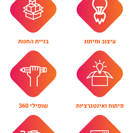
עיצוב ומיתוג
בניית החנות
שופילי 360
פיתוח ואינטגרציות