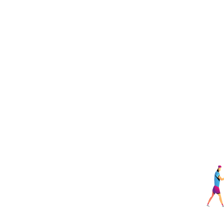
החנויות הוירטואליות תוך כדי עשיה נחשפנו שפיתרון
אמיתי לבעלי עסקים שאינם עתירי משאבים - אין. וכך
מתפספסות להן המון הזדמנויות עסקיות. מתוך אחריות
ליצור פיתרון אמיתי ובאושר גדול משפחת שופילי
שמחה להגיש לך חנות וירטואלית חדשנית המותאמת
לצרכים ולחזון העסקי שלך ומתוכננת לגדול יחד איתך.
החזון שלנו
לעזור לבעלי העסקים הקטנים והבינוניים להרוויח יותר
ולעבוד פחות, על ידי הפיכת תהליך המכירה אונליין
לאוטומטי ככל האפשר כדי שתוכלו למכור ללא
הפסקה.